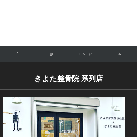
LINE@
きよた整骨院 系列店